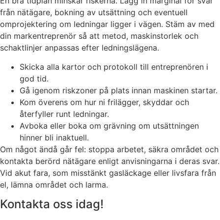
En bra tidplan minskar riskerna. Lägg in marginal för svar
från nätägare, bokning av utsättning och eventuell
omprojektering om ledningar ligger i vägen. Stäm av med
din markentreprenör så att metod, maskinstorlek och
schaktlinjer anpassas efter ledningslägena.
Skicka alla kartor och protokoll till entreprenören i
god tid.
Gå igenom riskzoner på plats innan maskinen startar.
Kom överens om hur ni frilägger, skyddar och
återfyller runt ledningar.
Avboka eller boka om grävning om utsättningen
hinner bli inaktuell.
Om något ändå går fel: stoppa arbetet, säkra området och
kontakta berörd nätägare enligt anvisningarna i deras svar.
Vid akut fara, som misstänkt gasläckage eller livsfara från
el, lämna området och larma.
Kontakta oss idag!