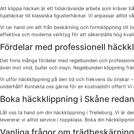
Att klippa häcken är ett tidskrävande arbete som kräver bå
tujahäckar till klassiska ligusterhäckar. Vi anpassar alltid v
Vi tar hand om allt från beskärning och formklippning till b
effektiva och moderna verktyg för att säkerställa hög kval
Fördelar med professionell häckk
Det finns många fördelar med regelbunden och professionell 
även mot vind, buller och insyn. Regelbunden klippning främ
Vi utför häckklippning på den tid och frekvens du önskar – 
underhåll? Kontakta oss gärna för en kostnadsfri offert! Vi h
Boka häckklippning i Skåne redan
Låt oss ta hand om din häckklippning i Trelleborg. Vi är de
levererar vi alltid service i toppklass. Boka din häckklippn
Vanliga frågor om trädbeskärning