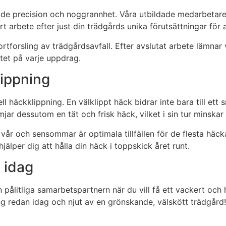
de precision och noggrannhet. Våra utbildade medarbetare h
årt arbete efter just din trädgårds unika förutsättningar för 
ortforsling av trädgårdsavfall. Efter avslutat arbete lämnar
itet på varje uppdrag.
lippning
häckklippning. En välklippt häck bidrar inte bara till ett s
jar dessutom en tät och frisk häck, vilket i sin tur minskar
vår och sensommar är optimala tillfällen för de flesta häck
jälper dig att hålla din häck i toppskick året runt.
 idag
n pålitliga samarbetspartnern när du vill få ett vackert och
ing redan idag och njut av en grönskande, välskött trädgård!