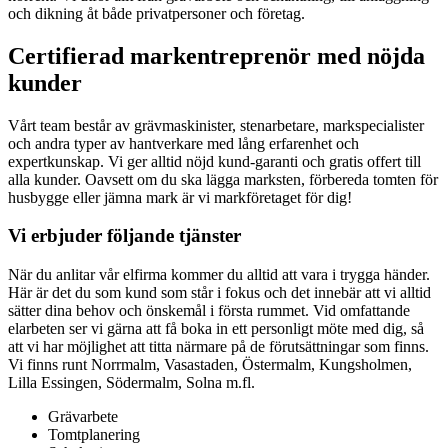
och dikning åt både privatpersoner och företag.
Certifierad markentreprenör med nöjda
kunder
Vårt team består av grävmaskinister, stenarbetare, markspecialister
och andra typer av hantverkare med lång erfarenhet och
expertkunskap. Vi ger alltid nöjd kund-garanti och gratis offert till
alla kunder. Oavsett om du ska lägga marksten, förbereda tomten för
husbygge eller jämna mark är vi markföretaget för dig!
Vi erbjuder följande tjänster
När du anlitar vår elfirma kommer du alltid att vara i trygga händer.
Här är det du som kund som står i fokus och det innebär att vi alltid
sätter dina behov och önskemål i första rummet. Vid omfattande
elarbeten ser vi gärna att få boka in ett personligt möte med dig, så
att vi har möjlighet att titta närmare på de förutsättningar som finns.
Vi finns runt Norrmalm, Vasastaden, Östermalm, Kungsholmen,
Lilla Essingen, Södermalm, Solna m.fl.
Grävarbete
Tomtplanering