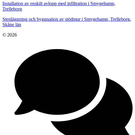
Installation av enskilt avlopp med infiltration i Smygehamn,
Trelleborg
Stenläggning och byggnation av stödmur i Smygehamn, Trelleborg,
Skåne län
© 2026