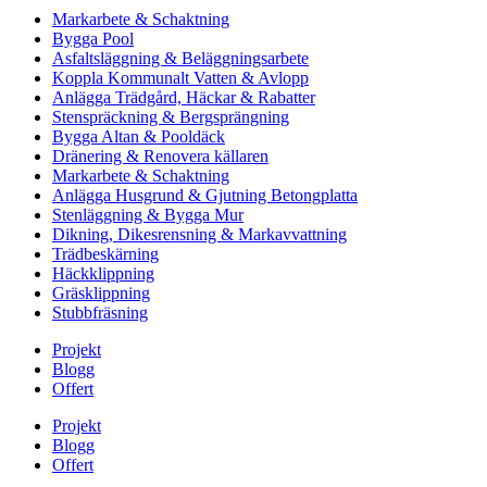
Markarbete & Schaktning
Bygga Pool
Asfaltsläggning & Beläggningsarbete
Koppla Kommunalt Vatten & Avlopp
Anlägga Trädgård, Häckar & Rabatter
Stenspräckning & Bergsprängning
Bygga Altan & Pooldäck
Dränering & Renovera källaren
Markarbete & Schaktning
Anlägga Husgrund & Gjutning Betongplatta
Stenläggning & Bygga Mur
Dikning, Dikesrensning & Markavvattning
Trädbeskärning
Häckklippning
Gräsklippning
Stubbfräsning
Projekt
Blogg
Offert
Projekt
Blogg
Offert