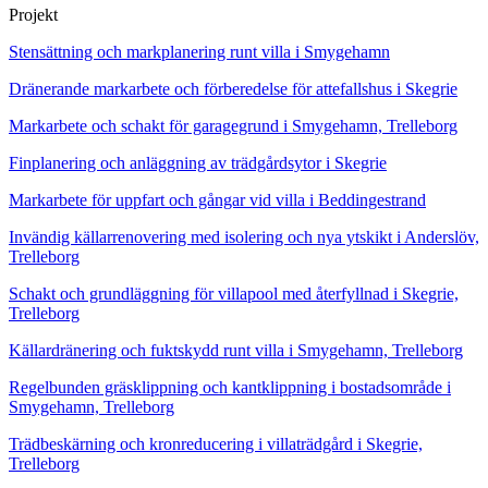
Projekt
Stensättning och markplanering runt villa i Smygehamn
Dränerande markarbete och förberedelse för attefallshus i Skegrie
Markarbete och schakt för garagegrund i Smygehamn, Trelleborg
Finplanering och anläggning av trädgårdsytor i Skegrie
Markarbete för uppfart och gångar vid villa i Beddingestrand
Invändig källarrenovering med isolering och nya ytskikt i Anderslöv,
Trelleborg
Schakt och grundläggning för villapool med återfyllnad i Skegrie,
Trelleborg
Källardränering och fuktskydd runt villa i Smygehamn, Trelleborg
Regelbunden gräsklippning och kantklippning i bostadsområde i
Smygehamn, Trelleborg
Trädbeskärning och kronreducering i villaträdgård i Skegrie,
Trelleborg