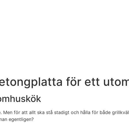
betongplatta för ett ut
tomhuskök
n för att allt ska stå stadigt och hålla för både grillkväl
 man egentligen?