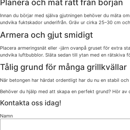
Planera och mät rätt från början
Innan du börjar med själva gjutningen behöver du mäta om
undvika fuktskador underifrån. Gräv ur cirka 25–30 cm och 
Armera och gjut smidigt
Placera armeringsnät eller -järn ovanpå gruset för extra st
undvika luftbubblor. Släta sedan till ytan med en rätskiva fö
Tålig grund för många grillkvällar
När betongen har härdat ordentligt har du nu en stabil och 
Behöver du hjälp med att skapa en perfekt grund? Hör av dig
Kontakta oss idag!
Namn