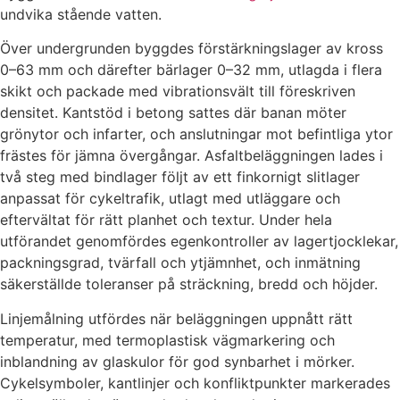
undvika stående vatten.
Över undergrunden byggdes förstärkningslager av kross
0–63 mm och därefter bärlager 0–32 mm, utlagda i flera
skikt och packade med vibrationsvält till föreskriven
densitet. Kantstöd i betong sattes där banan möter
grönytor och infarter, och anslutningar mot befintliga ytor
frästes för jämna övergångar. Asfaltbeläggningen lades i
två steg med bindlager följt av ett finkornigt slitlager
anpassat för cykeltrafik, utlagt med utläggare och
eftervältat för rätt planhet och textur. Under hela
utförandet genomfördes egenkontroller av lagertjocklekar,
packningsgrad, tvärfall och ytjämnhet, och inmätning
säkerställde toleranser på sträckning, bredd och höjder.
Linjemålning utfördes när beläggningen uppnått rätt
temperatur, med termoplastisk vägmarkering och
inblandning av glaskulor för god synbarhet i mörker.
Cykelsymboler, kantlinjer och konfliktpunkter markerades