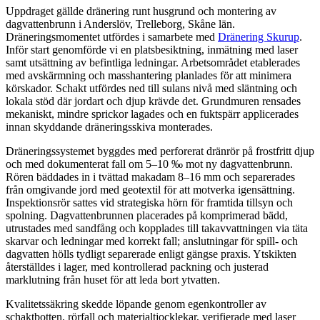
Uppdraget gällde dränering runt husgrund och montering av
dagvattenbrunn i Anderslöv, Trelleborg, Skåne län.
Dräneringsmomentet utfördes i samarbete med
Dränering Skurup
.
Inför start genomförde vi en platsbesiktning, inmätning med laser
samt utsättning av befintliga ledningar. Arbetsområdet etablerades
med avskärmning och masshantering planlades för att minimera
körskador. Schakt utfördes ned till sulans nivå med släntning och
lokala stöd där jordart och djup krävde det. Grundmuren rensades
mekaniskt, mindre sprickor lagades och en fuktspärr applicerades
innan skyddande dräneringsskiva monterades.
Dräneringssystemet byggdes med perforerat dränrör på frostfritt djup
och med dokumenterat fall om 5–10 ‰ mot ny dagvattenbrunn.
Rören bäddades in i tvättad makadam 8–16 mm och separerades
från omgivande jord med geotextil för att motverka igensättning.
Inspektionsrör sattes vid strategiska hörn för framtida tillsyn och
spolning. Dagvattenbrunnen placerades på komprimerad bädd,
utrustades med sandfång och kopplades till takavvattningen via täta
skarvar och ledningar med korrekt fall; anslutningar för spill- och
dagvatten hölls tydligt separerade enligt gängse praxis. Ytskikten
återställdes i lager, med kontrollerad packning och justerad
marklutning från huset för att leda bort ytvatten.
Kvalitetssäkring skedde löpande genom egenkontroller av
schaktbotten, rörfall och materialtjocklekar, verifierade med laser