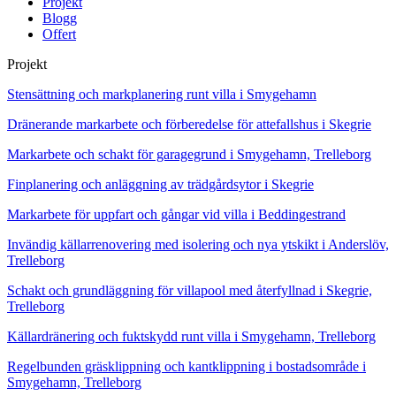
Projekt
Blogg
Offert
Projekt
Stensättning och markplanering runt villa i Smygehamn
Dränerande markarbete och förberedelse för attefallshus i Skegrie
Markarbete och schakt för garagegrund i Smygehamn, Trelleborg
Finplanering och anläggning av trädgårdsytor i Skegrie
Markarbete för uppfart och gångar vid villa i Beddingestrand
Invändig källarrenovering med isolering och nya ytskikt i Anderslöv,
Trelleborg
Schakt och grundläggning för villapool med återfyllnad i Skegrie,
Trelleborg
Källardränering och fuktskydd runt villa i Smygehamn, Trelleborg
Regelbunden gräsklippning och kantklippning i bostadsområde i
Smygehamn, Trelleborg