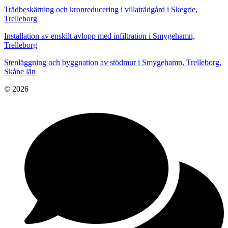
Trädbeskärning och kronreducering i villaträdgård i Skegrie,
Trelleborg
Installation av enskilt avlopp med infiltration i Smygehamn,
Trelleborg
Stenläggning och byggnation av stödmur i Smygehamn, Trelleborg,
Skåne län
© 2026