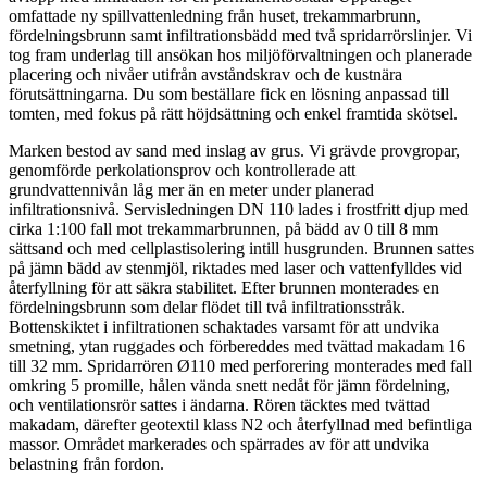
omfattade ny spillvattenledning från huset, trekammarbrunn,
fördelningsbrunn samt infiltrationsbädd med två spridarrörslinjer. Vi
tog fram underlag till ansökan hos miljöförvaltningen och planerade
placering och nivåer utifrån avståndskrav och de kustnära
förutsättningarna. Du som beställare fick en lösning anpassad till
tomten, med fokus på rätt höjdsättning och enkel framtida skötsel.
Marken bestod av sand med inslag av grus. Vi grävde provgropar,
genomförde perkolationsprov och kontrollerade att
grundvattennivån låg mer än en meter under planerad
infiltrationsnivå. Servisledningen DN 110 lades i frostfritt djup med
cirka 1:100 fall mot trekammarbrunnen, på bädd av 0 till 8 mm
sättsand och med cellplastisolering intill husgrunden. Brunnen sattes
på jämn bädd av stenmjöl, riktades med laser och vattenfylldes vid
återfyllning för att säkra stabilitet. Efter brunnen monterades en
fördelningsbrunn som delar flödet till två infiltrationsstråk.
Bottenskiktet i infiltrationen schaktades varsamt för att undvika
smetning, ytan ruggades och förbereddes med tvättad makadam 16
till 32 mm. Spridarrören Ø110 med perforering monterades med fall
omkring 5 promille, hålen vända snett nedåt för jämn fördelning,
och ventilationsrör sattes i ändarna. Rören täcktes med tvättad
makadam, därefter geotextil klass N2 och återfyllnad med befintliga
massor. Området markerades och spärrades av för att undvika
belastning från fordon.