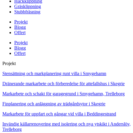
Häckklippning
Gräsklippning
Stubbfräsning
Projekt
Blogg
Offert
Projekt
Blogg
Offert
Projekt
Stensättning och markplanering runt villa i Smygehamn
Dränerande markarbete och förberedelse för attefallshus i Skegrie
Markarbete och schakt för garagegrund i Smygehamn, Trelleborg
Finplanering och anläggning av trädgårdsytor i Skegrie
Markarbete för uppfart och gångar vid villa i Beddingestrand
Invändig källarrenovering med isolering och nya ytskikt i Anderslöv,
Trelleborg