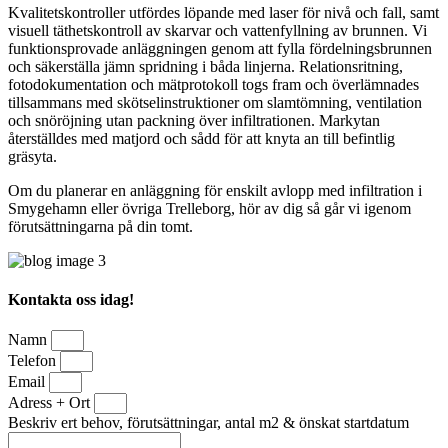
Kvalitetskontroller utfördes löpande med laser för nivå och fall, samt
visuell täthetskontroll av skarvar och vattenfyllning av brunnen. Vi
funktionsprovade anläggningen genom att fylla fördelningsbrunnen
och säkerställa jämn spridning i båda linjerna. Relationsritning,
fotodokumentation och mätprotokoll togs fram och överlämnades
tillsammans med skötselinstruktioner om slamtömning, ventilation
och snöröjning utan packning över infiltrationen. Markytan
återställdes med matjord och sådd för att knyta an till befintlig
gräsyta.
Om du planerar en anläggning för enskilt avlopp med infiltration i
Smygehamn eller övriga Trelleborg, hör av dig så går vi igenom
förutsättningarna på din tomt.
Kontakta oss idag!
Namn
Telefon
Email
Adress + Ort
Beskriv ert behov, förutsättningar, antal m2 & önskat startdatum